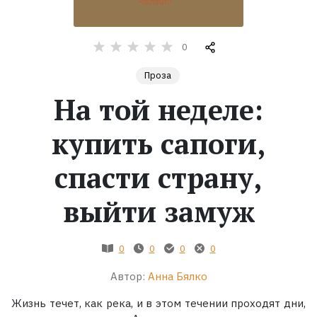
Жанры
0
Серии
Проза
На той неделе:
Экранизации
купить сапоги,
Коллекции
спасти страну,
выйти замуж
0
0
0
0
Автор:
Анна Бялко
Жизнь течет, как река, и в этом течении проходят дни,