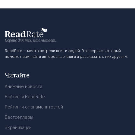
Сервис для тех, кто читает.
ReadRate — место встречи книг и людей. Это сервис, который
поможет вам найти интересные книги и рассказать о них друзьям.
Читайте
Книжные новости
Рейтинги ReadRate
Рейтинги от знаменитостей
Бестселлеры
Экранизации