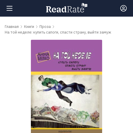
Поиск
Главная
Книги
Проза
На той неделе: купить сапоги, спасти страну, выйти замуж
Новости
Рейтинги
Книги
Самые
обсуждаемые
книги
Авторы