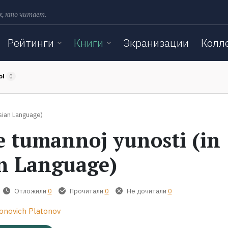
х, кто читает.
Рейтинги
Книги
Экранизации
Колл
ТЫ
0
sian Language)
e tumannoj yunosti (in
n Language)
Отложили
0
Прочитали
0
Не дочитали
0
onovich Platonov