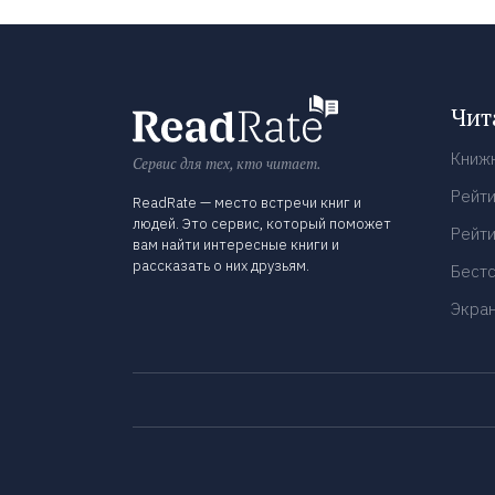
Чит
Книж
Сервис для тех, кто читает.
Рейти
ReadRate — место встречи книг и
людей. Это сервис, который поможет
Рейти
вам найти интересные книги и
рассказать о них друзьям.
Бест
Экра