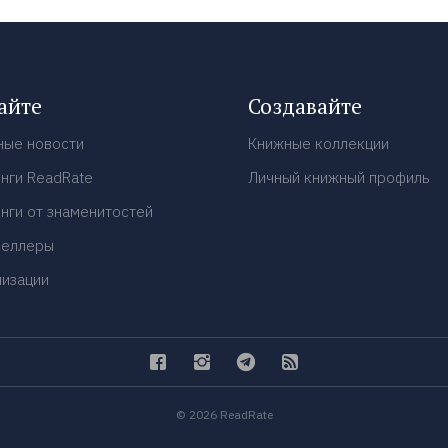
айте
Создавайте
ные новости
Книжные коллекции
нги ReadRate
Личный книжный профиль
нги от знаменитостей
селлеры
низации
© 2026 ReadRate