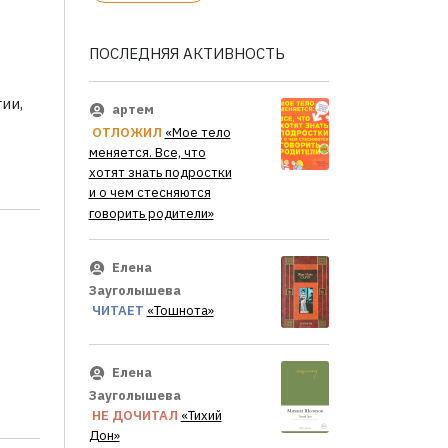
ПОСЛЕДНЯЯ АКТИВНОСТЬ
ии,
артем
ОТЛОЖИЛ
«Мое тело
меняется. Все, что
хотят знать подростки
и о чем стесняются
говорить родители»
Елена
Зауголышева
ЧИТАЕТ
«Тошнота»
Елена
Зауголышева
НЕ ДОЧИТАЛ
«Тихий
Дон»