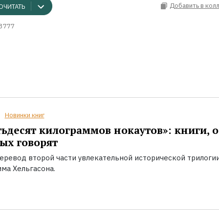
Добавить в кол
ОЧИТАТЬ
3777
Новинки книг
ьдесят килограммов нокаутов»: книги, о
ых говорят
еревод второй части увлекательной исторической трилоги
ма Хельгасона.