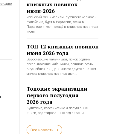
лекцию
книжных новинок
июля-2026
Японский минимализм, путешествие сквозь
Малайзию, буря в Норвегии, тоска в
Парагвае и кое-что ещё в книжных новинках
июля.
ТОП-12 книжных новинок
июня 2026 года
Взрослеющие мальчишки, поиск родины,
посапывающие кабанчики, великие поэты,
вкуснейшая пицца и многое другое в нашем
списке книжных новинок июня.
Топовые экранизации
первого полугодия
и
2026 года
Культовые, классические и популярные
книги, адаптированные под экраны.
Все новости