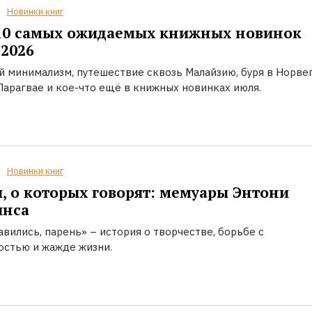
Новинки книг
10 самых ожидаемых книжных новинок
2026
й минимализм, путешествие сквозь Малайзию, буря в Норвег
Парагвае и кое-что ещё в книжных новинках июля.
Новинки книг
, о которых говорят: мемуары Энтони
инса
вились, парень» – история о творчестве, борьбе с
остью и жажде жизни.