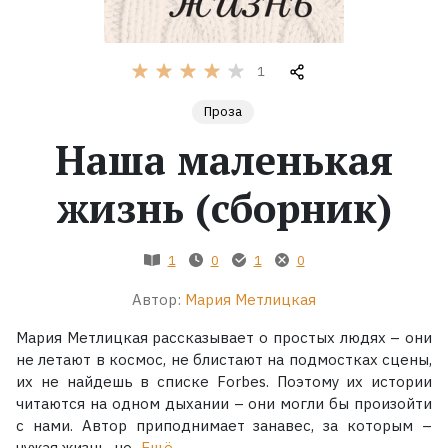
Жанры
1
Серии
Проза
Наша маленькая
Экранизации
жизнь (сборник)
Коллекции
1
0
1
0
Автор:
Мария Метлицкая
Мария Метлицкая рассказывает о простых людях – они
не летают в космос, не блистают на подмостках сцены,
их не найдешь в списке Forbеs. Поэтому их истории
читаются на одном дыхании – они могли бы произойти
с нами. Автор приподнимает занавес, за которым –
чужая жизнь, но...
Ещё