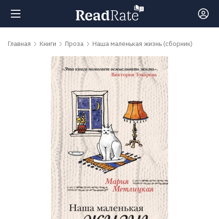
Поиск
Главная
Книги
Проза
Наша маленькая жизнь (сборник)
Новости
Рейтинги
Книги
Самые
обсуждаемые
книги
Авторы