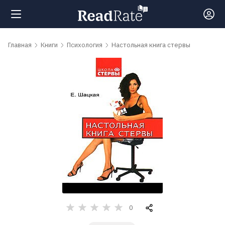
Поиск
Главная
Книги
Психология
Настольная книга стервы
Новости
Рейтинги
Книги
Самые
обсуждаемые
книги
0
Авторы