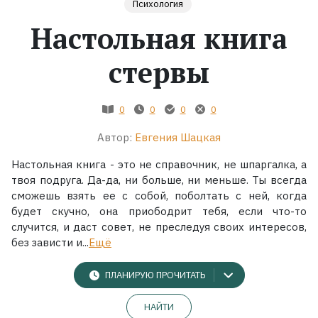
Психология
Настольная книга
Жанры
стервы
Серии
Экранизации
0
0
0
0
Автор:
Евгения Шацкая
Коллекции
Настольная книга - это не справочник, не шпаргалка, а
твоя подруга. Да-да, ни больше, ни меньше. Ты всегда
сможешь взять ее с собой, поболтать с ней, когда
будет скучно, она приободрит тебя, если что-то
случится, и даст совет, не преследуя своих интересов,
без зависти и...
Ещё
ПЛАНИРУЮ ПРОЧИТАТЬ
НАЙТИ