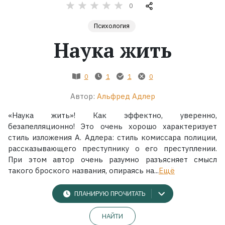
0
Жанры
Психология
Наука жить
Серии
Экранизации
0
1
1
0
Автор:
Альфред Адлер
Коллекции
«Наука жить»! Как эффектно, уверенно,
безапелляционно! Это очень хорошо характеризует
стиль изложения А. Адлера: стиль комиссара полиции,
рассказывающего преступнику о его преступлении.
При этом автор очень разумно разъясняет смысл
такого броского названия, опираясь на...
Ещё
ПЛАНИРУЮ ПРОЧИТАТЬ
НАЙТИ