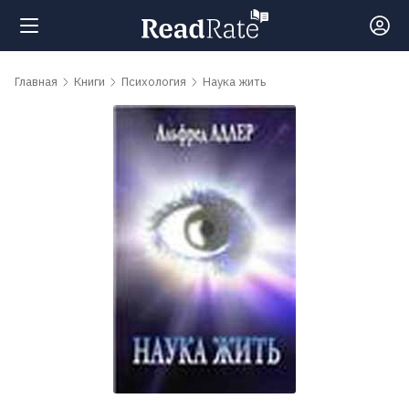
Поиск
Главная
Книги
Психология
Наука жить
Новости
Рейтинги
Книги
Самые
обсуждаемые
книги
Авторы