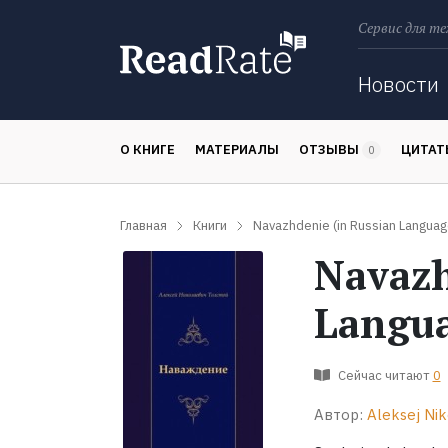
Сервис для те
Поиск
Новости
О КНИГЕ
МАТЕРИАЛЫ
ОТЗЫВЫ
ЦИТА
0
Главная
Книги
Navazhdenie (in Russian Languag
Navazh
Langu
Сейчас читают
0
Автор:
Aleksej Nik