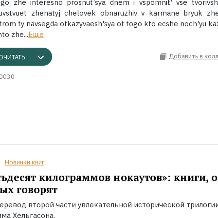
ego zhe interesno prosnut'sya dnem i vspomnit' vse tvorivs
huvstvuet zhenatyj chelovek obnaruzhiv v karmane bryuk zh
trom ty navsegda otkazyvaesh'sya ot togo kto ecshe noch'yu ka
to zhe...
Ещё
Добавить в кол
ОЧИТАТЬ
0030
Новинки книг
ьдесят килограммов нокаутов»: книги, о
ых говорят
еревод второй части увлекательной исторической трилоги
ма Хельгасона.