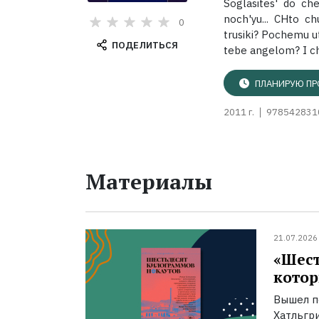
Soglasites' do ch
noch'yu... CHto c
0
trusiki? Pochemu u
ПОДЕЛИТЬСЯ
tebe angelom? I ch
ПЛАНИРУЮ ПР
2011 г.
978542831
Материалы
21.07.2026
«Шест
котор
Вышел п
Хатльгри