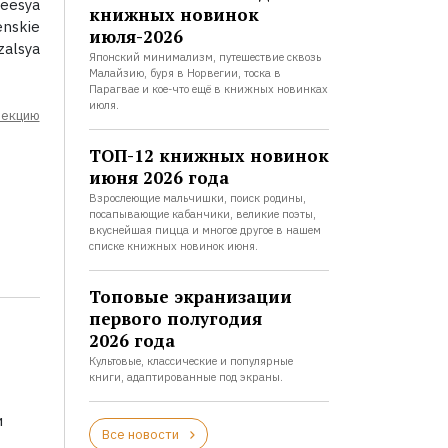
heesya
книжных новинок
enskie
июля-2026
zalsya
Японский минимализм, путешествие сквозь
Малайзию, буря в Норвегии, тоска в
Парагвае и кое-что ещё в книжных новинках
июля.
лекцию
ТОП-12 книжных новинок
июня 2026 года
Взрослеющие мальчишки, поиск родины,
посапывающие кабанчики, великие поэты,
вкуснейшая пицца и многое другое в нашем
списке книжных новинок июня.
Топовые экранизации
первого полугодия
2026 года
Культовые, классические и популярные
книги, адаптированные под экраны.
и
Все новости