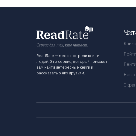
Чит
Книж
Сервис для тех, кто читает.
Рейти
ReadRate — место встречи книг и
людей. Это сервис, который поможет
Рейти
вам найти интересные книги и
рассказать о них друзьям.
Бест
Экра