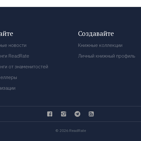
айте
Создавайте
ные новости
Книжные коллекции
нги ReadRate
Личный книжный профиль
нги от знаменитостей
селлеры
низации
© 2026 ReadRate