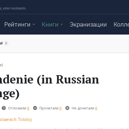
х, кто читает.
Рейтинги
Книги
Экранизации
Колл
ТЫ
0
e)
denie (in Russian
age)
Отложили
0
Прочитали
0
Не дочитали
0
olaevich Tolstoj