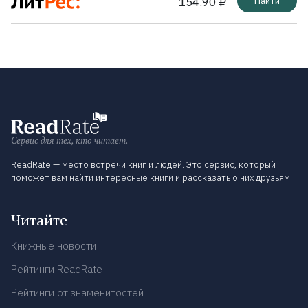
154.90 ₽
Найти
Сервис для тех, кто читает.
ReadRate — место встречи книг и людей. Это сервис, который
поможет вам найти интересные книги и рассказать о них друзьям.
Читайте
Книжные новости
Рейтинги ReadRate
Рейтинги от знаменитостей