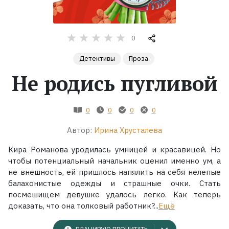
Жанры
0
Серии
Детективы
Проза
Не родись пугливой
Экранизации
Коллекции
0
0
0
0
Автор:
Ирина Хрусталева
Кира Романова уродилась умницей и красавицей. Но
чтобы потенциальный начальник оценил именно ум, а
не внешность, ей пришлось напялить на себя нелепые
балахонистые одежды и страшные очки. Стать
посмешищем девушке удалось легко. Как теперь
доказать, что она толковый работник?...
Ещё