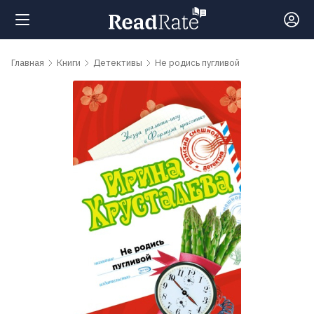
Поиск
Главная
Книги
Детективы
Не родись пугливой
Новости
Рейтинги
Книги
Самые
обсуждаемые
книги
Авторы