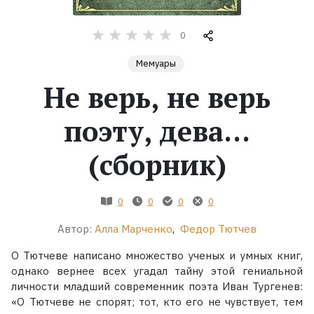
Жанры
0
Мемуары
Серии
Не верь, не верь
Экранизации
поэту, дева...
Коллекции
(сборник)
0
0
0
0
Автор:
Алла Марченко
,
Федор Тютчев
О Тютчеве написано множество ученых и умных книг,
однако вернее всех угадал тайну этой гениальной
личности младший современник поэта Иван Тургенев:
«О Тютчеве не спорят; тот, кто его не чувствует, тем