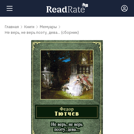
Поиск
Главная
Книги
Мемуары
Не верь, не верь поэту, дева... (сборник)
Новости
Рейтинги
Книги
Самые
обсуждаемые
книги
Авторы