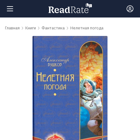
Поиск
Главная
Книги
Фантастика
Нелетная погода
Новости
Рейтинги
Книги
Самые
обсуждаемые
книги
Авторы