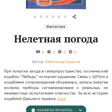
Жанры
0
Серии
Фантастика
Нелетная погода
Экранизации
0
0
0
0
Коллекции
Автор:
Александр Бушков
При попытке входа в гиперпространство, космический
корабль "Лебедь" потерпел крушение. Связь с ЦУПом и
кораблями сопровождения оборвалась, запасы энергии
иссякли, приборы сигнализировали о реальных, но
неизвестных испытателям опасностях. За всю историю
кораблей Дальнего прыжка...
Ещё
ПЛАНИРУЮ ПРОЧИТАТЬ