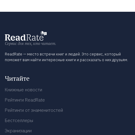
Сервис для тех, кто читает.
ReadRate — место встречи книг и людей. Это сервис, который
поможет вам найти интересные книги и рассказать о них друзьям.
Читайте
Книжные новости
Рейтинги ReadRate
Рейтинги от знаменитостей
Бестселлеры
Экранизации