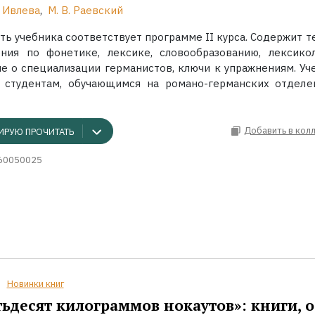
Г. Ивлева
,
М. В. Раевский
ть учебника соответствует программе II курса. Содержит т
ния по фонетике, лексике, словообразованию, лексикол
е о специализации германистов, ключи к упражнениям. Уч
 студентам, обучающимся на романо-германских отделени
Добавить в кол
ИРУЮ ПРОЧИТАТЬ
60050025
Новинки книг
ьдесят килограммов нокаутов»: книги, о