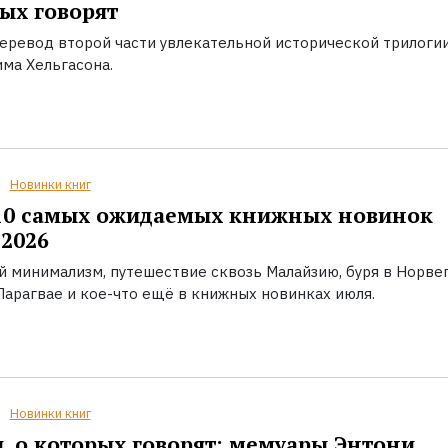
ых говорят
еревод второй части увлекательной исторической трилоги
ма Хельгасона.
Новинки книг
10 самых ожидаемых книжных новинок
2026
й минимализм, путешествие сквозь Малайзию, буря в Норвег
Парагвае и кое-что ещё в книжных новинках июля.
Новинки книг
, о которых говорят: мемуары Энтони