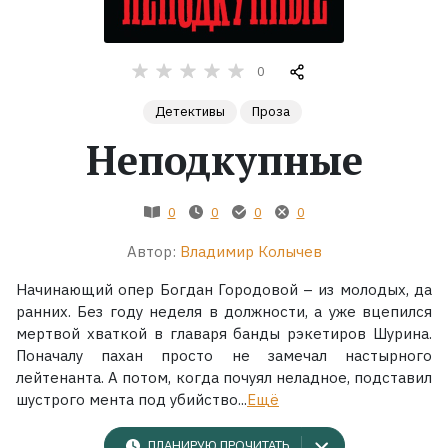
Жанры
0
Серии
Детективы
Проза
Неподкупные
Экранизации
Коллекции
0
0
0
0
Автор:
Владимир Колычев
Начинающий опер Богдан Городовой – из молодых, да
ранних. Без году неделя в должности, а уже вцепился
мертвой хваткой в главаря банды рэкетиров Шурина.
Поначалу пахан просто не замечал настырного
лейтенанта. А потом, когда почуял неладное, подставил
шустрого мента под убийство...
Ещё
ПЛАНИРУЮ ПРОЧИТАТЬ