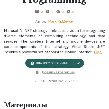
Жанры
0
0
0
0
Автор:
Mark Ridgeway
Серии
Microsoft's .NET strategy embraces a vision for integrating
Экранизации
diverse elements of computing technology and data
services. The wireless Internet and mobile devices are
core components of that strategy. Visual Studio .NET
Коллекции
includes a powerful set of toolsthe Mobile Internet...
Ещё
ПЛАНИРУЮ ПРОЧИТАТЬ
Добавить в коллекцию
2006 г.
9780782129755
Материалы