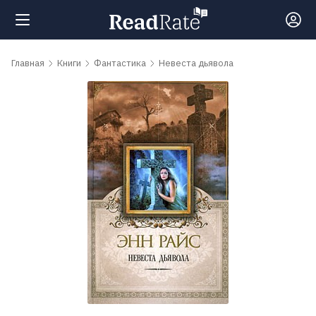
Поиск
Главная
Книги
Фантастика
Невеста дьявола
Новости
Рейтинги
Книги
Самые
обсуждаемые
книги
Авторы