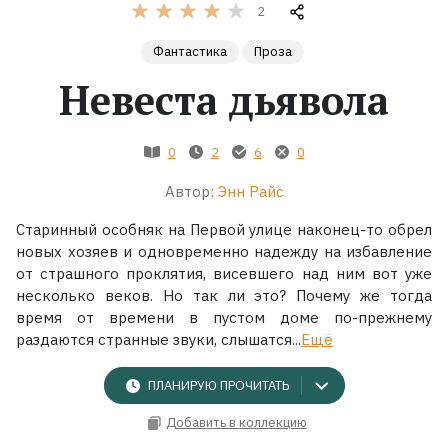
2
Жанры
Фантастика
Проза
Невеста дьявола
Серии
Экранизации
0
2
6
0
Автор:
Энн Райс
Коллекции
Старинный особняк на Первой улице наконец-то обрел
новых хозяев и одновременно надежду на избавление
от страшного проклятия, висевшего над ним вот уже
несколько веков. Но так ли это? Почему же тогда
время от времени в пустом доме по-прежнему
раздаются странные звуки, слышатся...
Ещё
ПЛАНИРУЮ ПРОЧИТАТЬ
Добавить в коллекцию