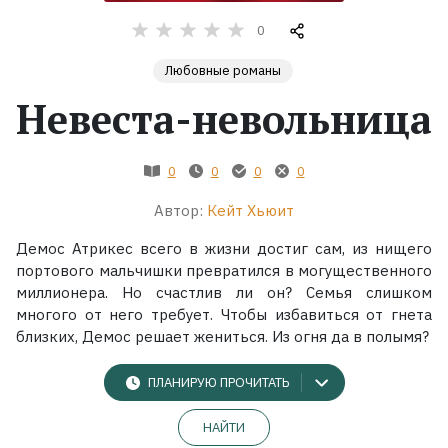
0
Жанры
Любовные романы
Серии
Невеста-невольница
Экранизации
0
0
0
0
Автор:
Кейт Хьюит
Коллекции
Демос Атрикес всего в жизни достиг сам, из нищего
портового мальчишки превратился в могущественного
миллионера. Но счастлив ли он? Семья слишком
многого от него требует. Чтобы избавиться от гнета
близких, Демос решает жениться. Из огня да в полымя?
ПЛАНИРУЮ ПРОЧИТАТЬ
НАЙТИ