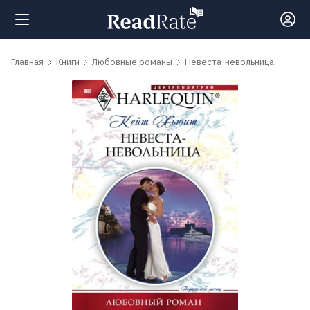
Поиск
Главная
Книги
Любовные романы
Невеста-невольница
Новости
Рейтинги
Книги
Самые
обсуждаемые
книги
Авторы