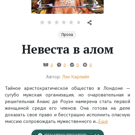
Жанры
0
Серии
Проза
Невеста в алом
Экранизации
Коллекции
0
0
0
0
Автор:
Лиз Карлайл
Тайное аристократическое общество в Лондоне —
сугубо мужская организация, но очаровательная и
решительная Анаис де Роуэн намерена стать первой
женщиной среди его членов. Она готова на деле
доказать свое право и бесстрашно исполнить опасную
миссию сопровождать мужественного и...
Ещё