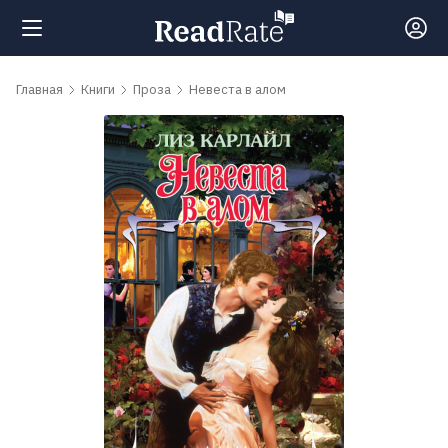
Поиск
Главная
Книги
Проза
Невеста в алом
Новости
Рейтинги
Книги
Самые
обсуждаемые
книги
Авторы