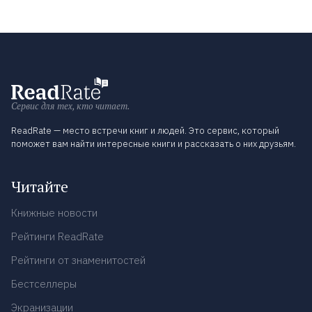
Сервис для тех, кто читает.
ReadRate — место встречи книг и людей. Это сервис, который
поможет вам найти интересные книги и рассказать о них друзьям.
Читайте
Книжные новости
Рейтинги ReadRate
Рейтинги от знаменитостей
Бестселлеры
Экранизации