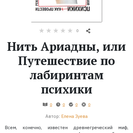
Жанры
Серии
0
Нить Ариадны, или
Экранизации
Путешествие по
Коллекции
лабиринтам
психики
0
0
0
0
Автор:
Елена Зуева
Всем, конечно, известен древнегреческий миф,