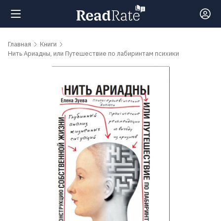
Поиск
Главная
Книги
Нить Ариадны, или Путешествие по лабиринтам психики
Новости
Рейтинги
Книги
Самые
обсуждаемые
книги
Авторы