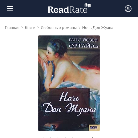
Поиск
Главная
Книги
Любовные романы
Ночь Дон Жуана
Новости
Рейтинги
Книги
Самые
обсуждаемые
книги
Авторы