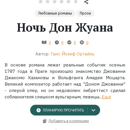
0
Жанры
Любовные романы
Проза
Ночь Дон Жуана
Серии
Экранизации
0
0
0
0
Автор:
Ганс-Йозеф Ортайль
Коллекции
В основе романа лежат реальные события: осенью
1787 года в Праге произошло знакомство Джованни
Джакомо Казановы и Вольфганга Амадея Моцарта.
Великий композитор работает над "Доном Джованни"
- оперой опер, но он недоволен: либреттист сделал
соблазнителя слишком вульгарным, певицы...
Ещё
ПЛАНИРУЮ ПРОЧИТАТЬ
Добавить в коллекцию