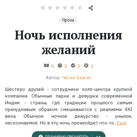
0
Жанры
Проза
Серии
Ночь исполнения
желаний
Экранизации
Коллекции
0
0
0
0
Автор:
Четан Бхагат
Шестеро друзей - сотрудники колл-центра крупной
компании. Обычные парни и девушки современной
Индии - страны, где традиции прошлого самым
причудливым образом смешиваются с реалиями XXI
века. Обычное ночное дежурство - унылое,
нескончаемое. Но в эту ночь произойдет что-то...
Ещё
ПЛАНИРУЮ ПРОЧИТАТЬ