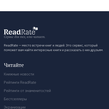
Сервис для тех, кто читает.
ReadRate — место встречи книг и людей. Это сервис, который
поможет вам найти интересные книги и рассказать о них друзьям.
Читайте
Книжные новости
Рейтинги ReadRate
Рейтинги от знаменитостей
Бестселлеры
Экранизации