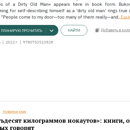
es of a Dirty Old Man» appears here in book form. Bukow
ning for self-describing himself as a 'dirty old man' rings true i
 "People come to my door—too many of them really—and...
Ещё
Добавить в кол
НАЙТИ
ПЛАНИРУЮ ПРОЧИТАТЬ
m
2022 г.
9780753513828
Новинки книг
ьдесят килограммов нокаутов»: книги, о
ых говорят