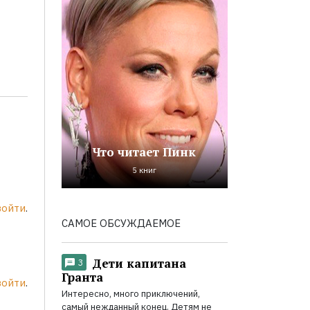
Что читает Пинк
5 книг
войти
.
САМОЕ ОБСУЖДАЕМОЕ
Дети капитана
3
Гранта
войти
.
Интересно, много приключений,
самый нежданный конец. Детям не