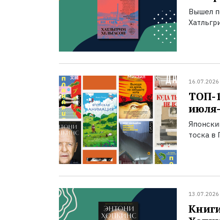
Вышел п
Хатльгри
16.07.2026
ТОП-
июля-
Японски
тоска в 
13.07.2026
Книги