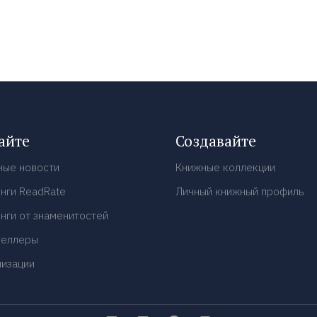
айте
Создавайте
ные новости
Книжные коллекции
нги ReadRate
Личный книжный профиль
нги от знаменитостей
селлеры
низации