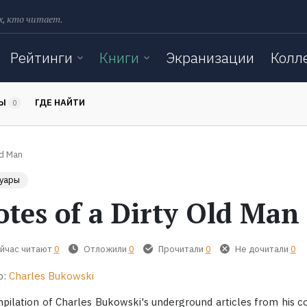
х, кто читает.
Рейтинги
Книги
Экранизации
Колл
ТЫ
ГДЕ НАЙТИ
0
ld Man
уары
tes of a Dirty Old Man
йчас читают
0
Отложили
0
Прочитали
0
Не дочитали
0
р:
Charles Bukowski
pilation of Charles Bukowski's underground articles from his 