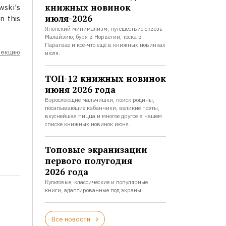
книжных новинок
ski's
июля-2026
n this
Японский минимализм, путешествие сквозь
Малайзию, буря в Норвегии, тоска в
Парагвае и кое-что ещё в книжных новинках
лекцию
июля.
ТОП-12 книжных новинок
июня 2026 года
Взрослеющие мальчишки, поиск родины,
посапывающие кабанчики, великие поэты,
вкуснейшая пицца и многое другое в нашем
списке книжных новинок июня.
Топовые экранизации
первого полугодия
2026 года
Культовые, классические и популярные
книги, адаптированные под экраны.
Все новости