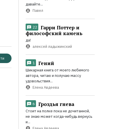
давайте...
Павел
Гарри Поттер и
22
философский камень
да!
алексей ладыжинский
ти
Гений
1
Шикарная книга от моего любимого
автора, читаю и получаю массу
удовольствия...
Елена Авдеева
Гроздья гнева
6
Стоит на полке пока не дочитанной,
не знаю может когда-нибудь вернусь
и...
Елена Авдеева