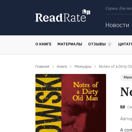
Сервис для те
Поиск
Новости
О КНИГЕ
МАТЕРИАЛЫ
ОТЗЫВЫ
ЦИТА
0
Главная
Книги
Мемуары
Notes of a Dirty O
Мем
No
Се
Авто
A com