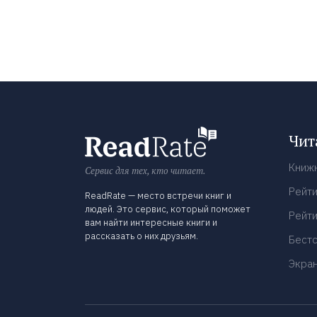
Чит
Книж
Сервис для тех, кто читает.
Рейти
ReadRate — место встречи книг и
людей. Это сервис, который поможет
Рейти
вам найти интересные книги и
рассказать о них друзьям.
Бест
Экра