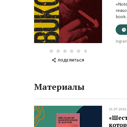
«Not
reaso
book.
Ingra
0
ПОДЕЛИТЬСЯ
Материалы
21.07.2026
«Шест
котор