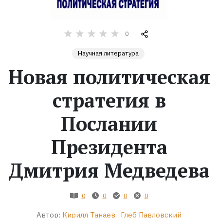
Жанры
0
Серии
Научная литература
Новая политическая
Экранизации
стратегия в
Коллекции
Послании
Президента
Дмитрия Медведева
0
0
0
0
Автор:
Кирилл Танаев
,
Глеб Павловский