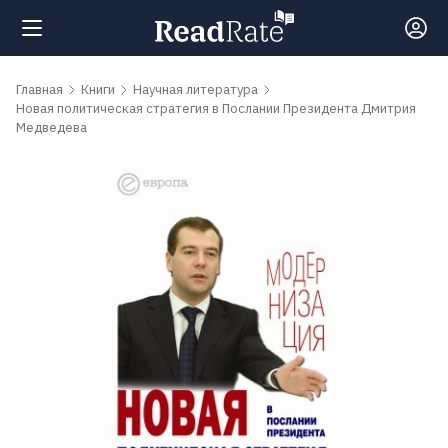
Поиск
Главная
Книги
Научная литература
Новая политическая стратегия в Послании Президента Дмитрия
Медведева
Новости
Рейтинги
Книги
Самые
обсуждаемые
книги
Авторы