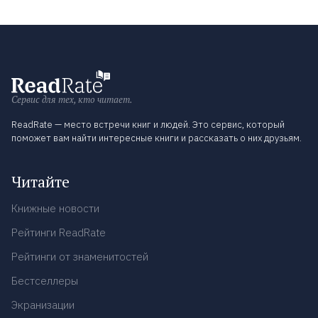
Сервис для тех, кто читает.
ReadRate — место встречи книг и людей. Это сервис, который
поможет вам найти интересные книги и рассказать о них друзьям.
Читайте
Книжные новости
Рейтинги ReadRate
Рейтинги от знаменитостей
Бестселлеры
Экранизации