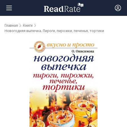
Поиск
Главная
Книги
Новогодняя выпечка. Пироги, пирожки, печенья, тортики
Новости
Рейтинги
Книги
Самые
обсуждаемые
книги
Авторы