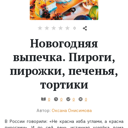
Жанры
Серии
0
Новогодняя
Экранизации
выпечка. Пироги,
Коллекции
пирожки, печенья,
тортики
0
0
0
0
Автор:
Оксана Онисимова
В России говорили: «Не красна изба углами, а красна
пирогами». И по сей день истинная хозяйка дома