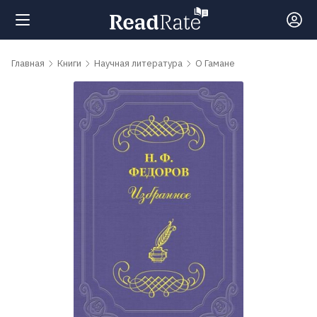
Поиск
Главная
Книги
Научная литература
О Гамане
Новости
Рейтинги
Книги
Самые
обсуждаемые
книги
Авторы