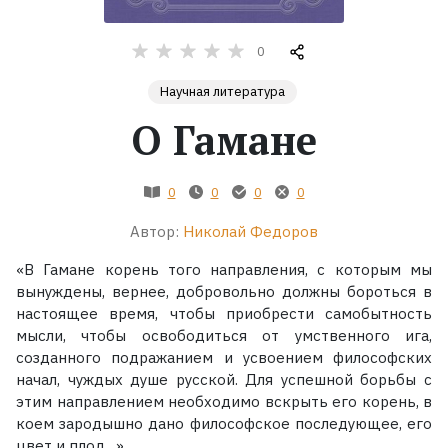
Жанры
0
Научная литература
Серии
О Гамане
Экранизации
0
0
0
0
Коллекции
Автор:
Николай Федоров
«В Гамане корень того направления, с которым мы
вынуждены, вернее, добровольно должны бороться в
настоящее время, чтобы приобрести самобытность
мысли, чтобы освободиться от умственного ига,
созданного подражанием и усвоением философских
начал, чуждых душе русской. Для успешной борьбы с
этим направлением необходимо вскрыть его корень, в
коем зародышно дано философское последующее, его
цвет и плод…»