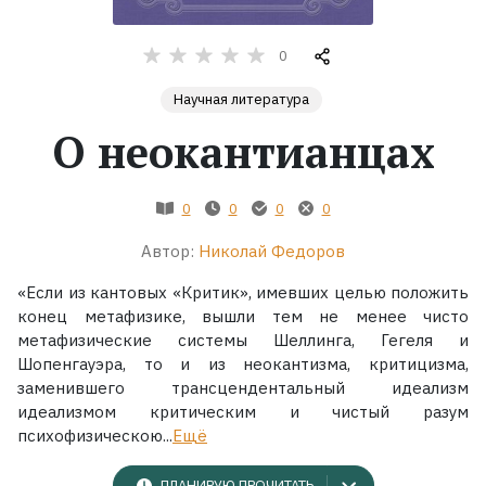
Жанры
0
Научная литература
Серии
О неокантианцах
Экранизации
0
0
0
0
Коллекции
Автор:
Николай Федоров
«Если из кантовых «Критик», имевших целью положить
конец метафизике, вышли тем не менее чисто
метафизические системы Шеллинга, Гегеля и
Шопенгауэра, то и из неокантизма, критицизма,
заменившего трансцендентальный идеализм
идеализмом критическим и чистый разум
психофизическою...
Ещё
ПЛАНИРУЮ ПРОЧИТАТЬ