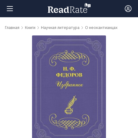
Поиск
Главная
Книги
Научная литература
О неокантианцах
Новости
Рейтинги
Книги
Самые
обсуждаемые
книги
Авторы