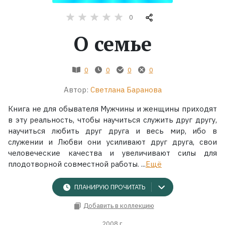
0
Жанры
О семье
Серии
0
0
0
0
Экранизации
Автор:
Светлана Баранова
Коллекции
Книга не для обывателя Мужчины и женщины приходят
в эту реальность, чтобы научиться служить друг другу,
научиться любить друг друга и весь мир, ибо в
служении и Любви они усиливают друг друга, свои
человеческие качества и увеличивают силы для
плодотворной совместной работы. ...
Ещё
ПЛАНИРУЮ ПРОЧИТАТЬ
Добавить в коллекцию
2008 г.