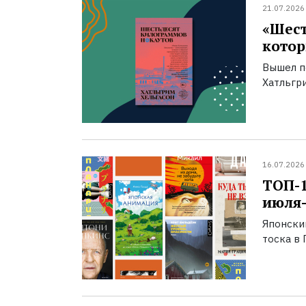
21.07.2026
«Шест
котор
Вышел п
Хатльгри
16.07.2026
ТОП-
июля-
Японски
тоска в 