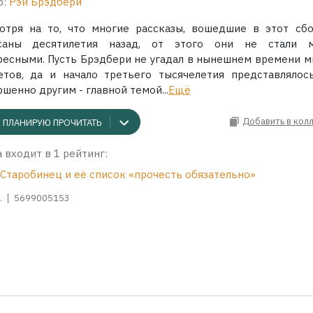
р:
Рэй Брэдбери
отря на то, что многие рассказы, вошедшие в этот сбо
саны десятилетия назад, от этого они не стали 
ресными. Пусть Брэдбери не угадал в нынешнем времени м
етов, да и начало третьего тысячелетия представлялос
шенно другим - главной темой...
Ещё
Добавить в кол
ПЛАНИРУЮ ПРОЧИТАТЬ
 входит в 1 рейтинг:
 Старобинец и её список «прочесть обязательно»
.
5699005153