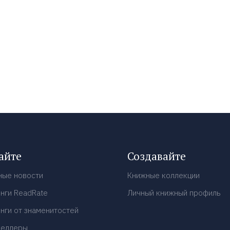
айте
Создавайте
ные новости
Книжные коллекции
нги ReadRate
Личный книжный профиль
нги от знаменитостей
селлеры