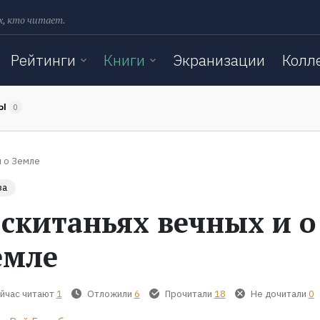
х, кто читает.
Рейтинги
Книги
Экранизации
Колл
ТЫ
0
и о Земле
за
 скитаньях вечных и о
емле
йчас читают
1
Отложили
6
Прочитали
18
Не дочитали
0