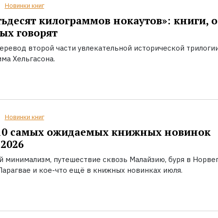
Новинки книг
ьдесят килограммов нокаутов»: книги, о
ых говорят
еревод второй части увлекательной исторической трилоги
ма Хельгасона.
Новинки книг
10 самых ожидаемых книжных новинок
2026
й минимализм, путешествие сквозь Малайзию, буря в Норвег
Парагвае и кое-что ещё в книжных новинках июля.