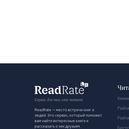
Чит
Книж
Сервис для тех, кто читает.
Рейти
ReadRate — место встречи книг и
людей. Это сервис, который поможет
Рейти
вам найти интересные книги и
рассказать о них друзьям.
Бест