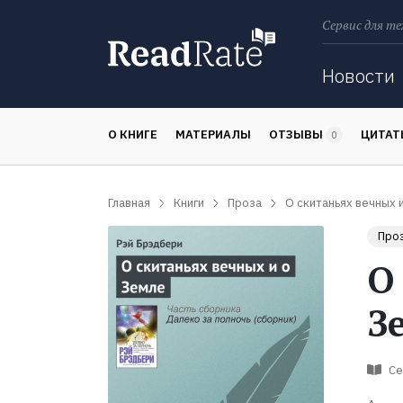
Сервис для те
Поиск
Новости
О КНИГЕ
МАТЕРИАЛЫ
ОТЗЫВЫ
ЦИТА
0
Главная
Книги
Проза
О скитаньях вечных 
Про
О
З
Се