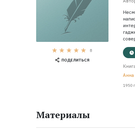
Авто
Несм
напи
инте
гадж
совер
8
ПОДЕЛИТЬСЯ
Книга
Анна
1950 г
Материалы