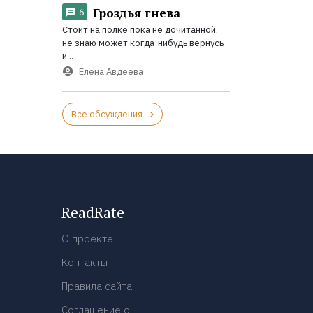
Гроздья гнева
6
Стоит на полке пока не дочитанной,
не знаю может когда-нибудь вернусь
и...
Елена Авдеева
Все обсуждения
ReadRate
О проекте
Контакты
Правила сайта
Соглашение о