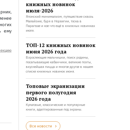
книжных новинок
июля-2026
рник,
Японский минимализм, путешествие сквозь
менее
Малайзию, буря в Норвегии, тоска в
ногих
Парагвае и кое-что ещё в книжных новинках
ь ему
июля.
ТОП-12 книжных новинок
лекцию
июня 2026 года
Взрослеющие мальчишки, поиск родины,
посапывающие кабанчики, великие поэты,
вкуснейшая пицца и многое другое в нашем
списке книжных новинок июня.
Топовые экранизации
первого полугодия
2026 года
Культовые, классические и популярные
книги, адаптированные под экраны.
Все новости