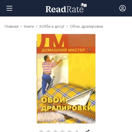
Поиск
Главная
Книги
Хобби и досуг
Обои, драпировки
Новости
Рейтинги
Книги
Самые
обсуждаемые
книги
Авторы
0