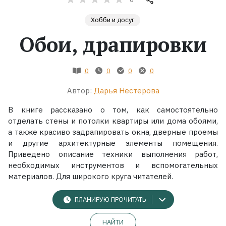
Хобби и досуг
Жанры
Обои, драпировки
Серии
0
0
0
0
Экранизации
Автор:
Дарья Нестерова
Коллекции
В книге рассказано о том, как самостоятельно
отделать стены и потолки квартиры или дома обоями,
а также красиво задрапировать окна, дверные проемы
и другие архитектурные элементы помещения.
Приведено описание техники выполнения работ,
необходимых инструментов и вспомогательных
материалов. Для широкого круга читателей.
ПЛАНИРУЮ ПРОЧИТАТЬ
НАЙТИ