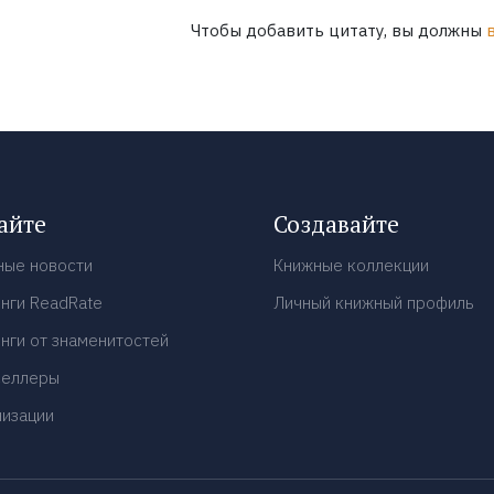
Чтобы добавить цитату, вы должны
айте
Создавайте
ные новости
Книжные коллекции
нги ReadRate
Личный книжный профиль
нги от знаменитостей
селлеры
низации