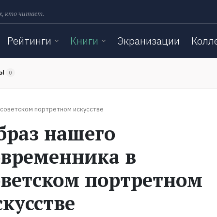
х, кто читает.
Рейтинги
Книги
Экранизации
Колл
ТЫ
0
 советском портретном искусстве
браз нашего
овременника в
оветском портретном
скусстве