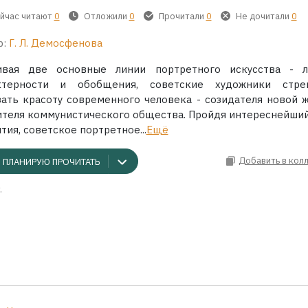
йчас читают
0
Отложили
0
Прочитали
0
Не дочитали
0
р:
Г. Л. Демосфенова
ивая две основные линии портретного искусства - 
ктерности и обобщения, советские художники стре
зать красоту современного человека - созидателя новой ж
ителя коммунистического общества. Пройдя интереснейший
тия, советское портретное...
Ещё
Добавить в кол
ПЛАНИРУЮ ПРОЧИТАТЬ
.