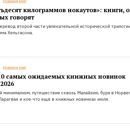
Новинки книг
ьдесят килограммов нокаутов»: книги, о
ых говорят
еревод второй части увлекательной исторической трилоги
ма Хельгасона.
Новинки книг
10 самых ожидаемых книжных новинок
2026
й минимализм, путешествие сквозь Малайзию, буря в Норвег
Парагвае и кое-что ещё в книжных новинках июля.