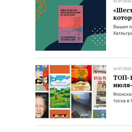
21.07.2026
«Шест
котор
Вышел п
Хатльгри
16.07.2026
ТОП-
июля-
Японски
тоска в 