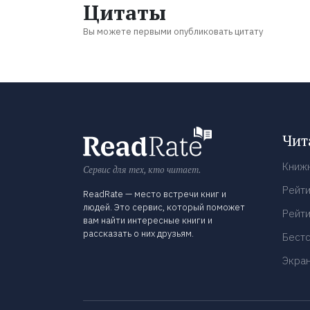
Цитаты
Вы можете первыми опубликовать цитату
Чит
Книж
Сервис для тех, кто читает.
Рейти
ReadRate — место встречи книг и
людей. Это сервис, который поможет
Рейти
вам найти интересные книги и
рассказать о них друзьям.
Бест
Экра