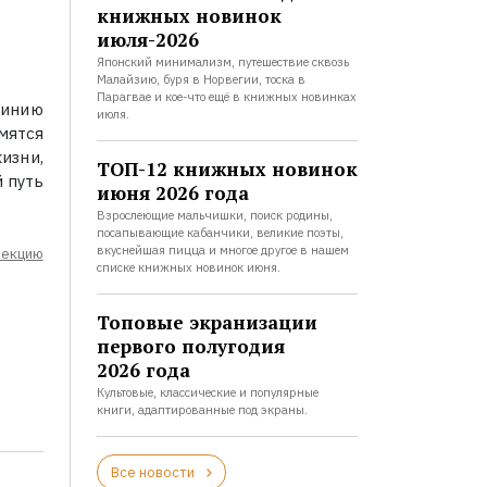
книжных новинок
июля-2026
Японский минимализм, путешествие сквозь
Малайзию, буря в Норвегии, тоска в
Парагвае и кое-что ещё в книжных новинках
линию
июля.
мятся
изни,
ТОП-12 книжных новинок
 путь
июня 2026 года
Взрослеющие мальчишки, поиск родины,
посапывающие кабанчики, великие поэты,
вкуснейшая пицца и многое другое в нашем
лекцию
списке книжных новинок июня.
Топовые экранизации
первого полугодия
2026 года
Культовые, классические и популярные
книги, адаптированные под экраны.
Все новости