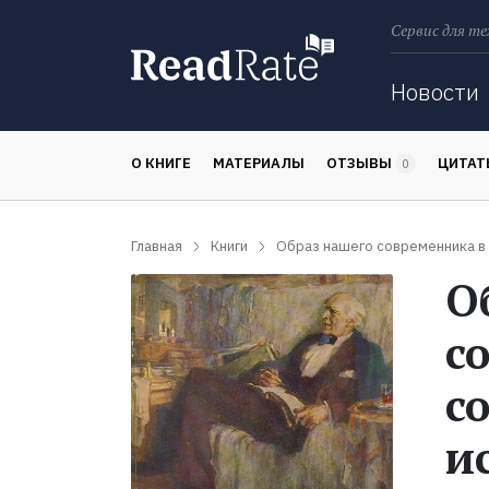
Сервис для те
Поиск
Новости
О КНИГЕ
МАТЕРИАЛЫ
ОТЗЫВЫ
ЦИТА
0
Главная
Книги
Образ нашего современника в
О
с
с
и