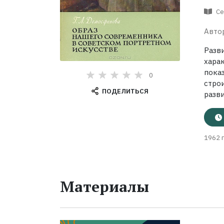
Се
Авто
Разв
хара
пока
0
стро
ПОДЕЛИТЬСЯ
разви
1962 г
Материалы