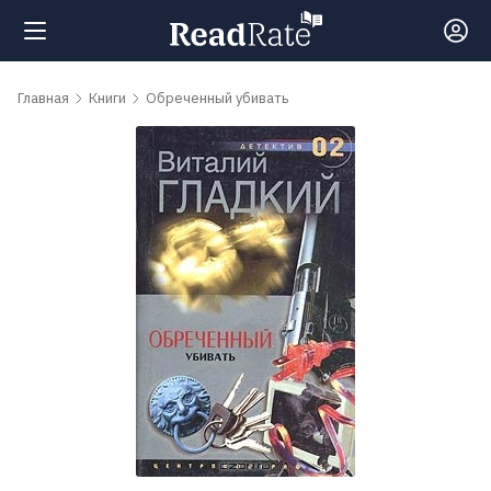
Поиск
Главная
Книги
Обреченный убивать
Новости
Рейтинги
Книги
Самые
обсуждаемые
книги
Авторы