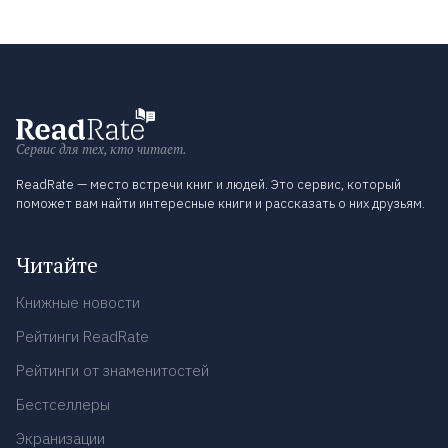
Сервис для тех, кто читает.
ReadRate — место встречи книг и людей. Это сервис, который
поможет вам найти интересные книги и рассказать о них друзьям.
Читайте
Книжные новости
Рейтинги ReadRate
Рейтинги от знаменитостей
Бестселлеры
Экранизации