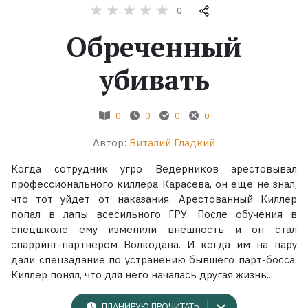
0
Жанры
Обреченный
Серии
убивать
Экранизации
0
0
0
0
Автор:
Виталий Гладкий
Коллекции
Когда сотрудник угро Ведерников арестовывал
профессионального киллера Карасева, он еще не знал,
что тот уйдет от наказания. Арестованный Киллер
попал в лапы всесильного ГРУ. После обучения в
спецшколе ему изменили внешность и он стал
спарринг-партнером Волкодава. И когда им на пару
дали спецзадание по устранению бывшего парт-босса.
Киллер понял, что для него началась другая жизнь...
ПЛАНИРУЮ ПРОЧИТАТЬ