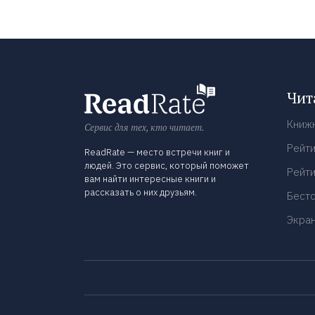
Чит
Книж
Сервис для тех, кто читает.
Рейти
ReadRate — место встречи книг и
людей. Это сервис, который поможет
Рейти
вам найти интересные книги и
рассказать о них друзьям.
Бест
Экра