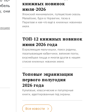
о по-
книжных новинок
бель
июля-2026
, они
Японский минимализм, путешествие сквозь
Малайзию, буря в Норвегии, тоска в
Парагвае и кое-что ещё в книжных новинках
июля.
лекцию
ТОП-12 книжных новинок
июня 2026 года
Взрослеющие мальчишки, поиск родины,
посапывающие кабанчики, великие поэты,
вкуснейшая пицца и многое другое в нашем
списке книжных новинок июня.
Топовые экранизации
первого полугодия
2026 года
Культовые, классические и популярные
книги, адаптированные под экраны.
Все новости