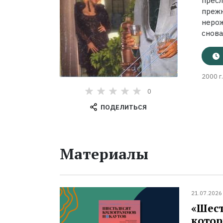
пресл
преж
нерож
снова
2000 г.
0
ПОДЕЛИТЬСЯ
Материалы
21.07.2026
«Шест
котор