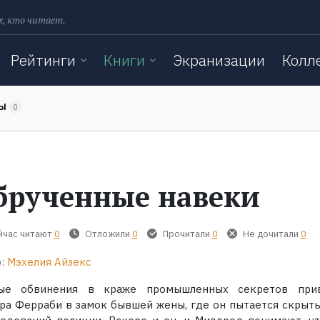
х, кто читает.
Рейтинги
Книги
Экранизации
Колл
ТЫ
0
брученные навеки
йчас читают
0
Отложили
0
Прочитали
0
Не дочитали
0
:
Мэхелия Айзекс
ые обвинения в краже промышленных секретов при
ра Ферраби в замок бывшей жены, где он пытается скрыть