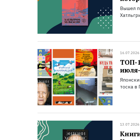
Вышел п
Хатльгри
16.07.2026
ТОП-
июля-
Японски
тоска в 
13.07.2026
Книги