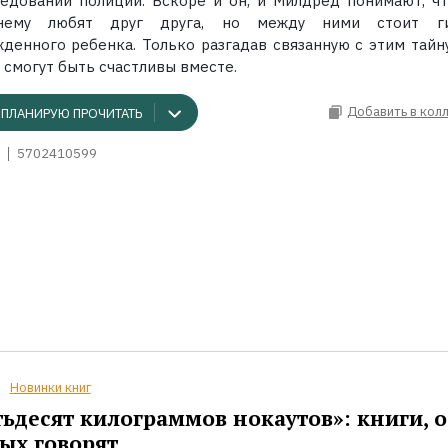
едований полиции. Вскоре и он, и Милдред понимают, чт
нему любят друг друга, но между ними стоит ги
денного ребенка. Только разгадав связанную с этим тайну
 смогут быть счастливы вместе.
Добавить в кол
ПЛАНИРУЮ ПРОЧИТАТЬ
5702410599
Новинки книг
ьдесят килограммов нокаутов»: книги, о
ых говорят