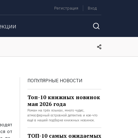
Регистрация
Вход
екции
ПОПУЛЯРНЫЕ НОВОСТИ
Топ-10 книжных новинок
мая 2026 года
Роман на трёх языках, много чудес,
атмосферный островной детектив и кое-что
ещё в нашей подборке книжных новинок.
водят
ся от
ТОП-10 самых ожидаемых