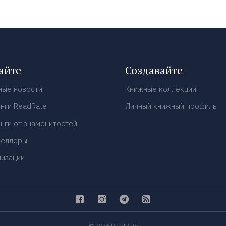
айте
Создавайте
ные новости
Книжные коллекции
нги ReadRate
Личный книжный профиль
нги от знаменитостей
селлеры
низации
© 2026 ReadRate