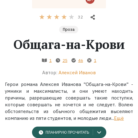
Жанры
32
Серии
Проза
Общага-на-Крови
Экранизации
1
25
46
1
Коллекции
Автор:
Алексей Иванов
Герои романа Алексея Иванова "Общага-на-Крови" -
умники и максималисты, и они умеют находить
причины, разрешающие совершать такие поступки,
которые совершать не хочется и не следует. Волею
обстоятельств из обычного общежития выселяют
компанию из пяти студентов, и молодые люди...
Ещё
ПЛАНИРУЮ ПРОЧИТАТЬ