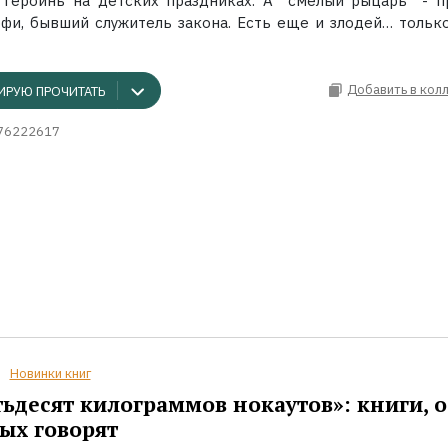
 героинь на детских праздниках. А "смелый рыцарь" - п
фи, бывший служитель закона. Есть еще и злодей… только о
Добавить в кол
ИРУЮ ПРОЧИТАТЬ
76222617
Новинки книг
ьдесят килограммов нокаутов»: книги, о
ых говорят