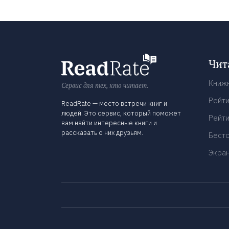
Чит
Книж
Сервис для тех, кто читает.
Рейти
ReadRate — место встречи книг и
людей. Это сервис, который поможет
Рейти
вам найти интересные книги и
рассказать о них друзьям.
Бест
Экра