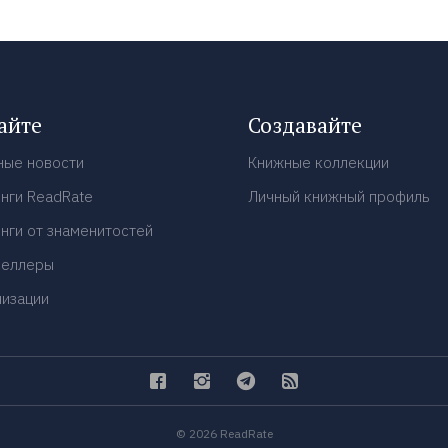
айте
Создавайте
ные новости
Книжные коллекции
нги ReadRate
Личный книжный профиль
нги от знаменитостей
селлеры
низации
© 2026 ReadRate