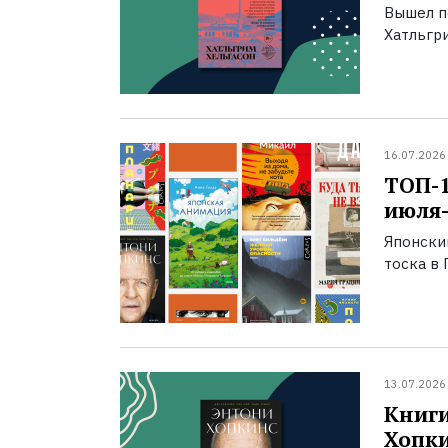
Вышел п
Хатльгри
16.07.2026
ТОП-
июля-
Японски
тоска в 
13.07.2026
Книги
Хопк