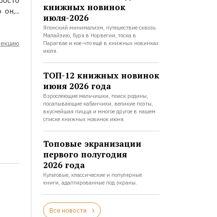
росто
книжных новинок
н,...
июля-2026
Японский минимализм, путешествие сквозь
Малайзию, буря в Норвегии, тоска в
лекцию
Парагвае и кое-что ещё в книжных новинках
июля.
ТОП-12 книжных новинок
июня 2026 года
Взрослеющие мальчишки, поиск родины,
посапывающие кабанчики, великие поэты,
вкуснейшая пицца и многое другое в нашем
списке книжных новинок июня.
Топовые экранизации
первого полугодия
2026 года
Культовые, классические и популярные
книги, адаптированные под экраны.
Все новости