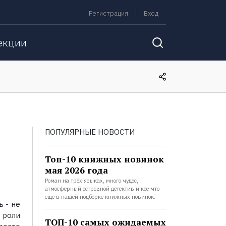
Регистрация
Вход
екции
ПОПУЛЯРНЫЕ НОВОСТИ
Топ-10 книжных новинок
мая 2026 года
Роман на трёх языках, много чудес,
атмосферный островной детектив и кое-что
ещё в нашей подборке книжных новинок.
ь - не
 роли
ТОП-10 самых ожидаемых