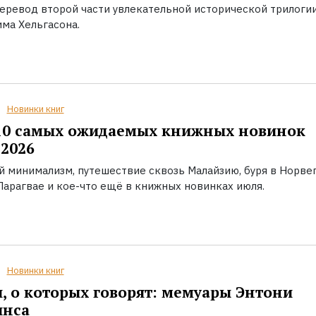
еревод второй части увлекательной исторической трилоги
ма Хельгасона.
Новинки книг
10 самых ожидаемых книжных новинок
2026
й минимализм, путешествие сквозь Малайзию, буря в Норвег
Парагвае и кое-что ещё в книжных новинках июля.
Новинки книг
, о которых говорят: мемуары Энтони
инса