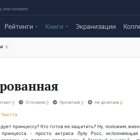
х, кто читает.
Рейтинги
Книги
Экранизации
Колл
ТЫ
0
рованная
читают
0
Отложили
0
Прочитали
0
Не дочитали
0
 Чиотта
дует принцессу? Кто готов ее защитить? Ну, положим, жизн
 принцесса - просто актриса Лулу Росс, исполняющая