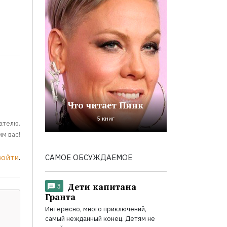
Что читает Пинк
5 книг
ателю.
м вас!
САМОЕ ОБСУЖДАЕМОЕ
войти
.
Дети капитана
3
Гранта
Интересно, много приключений,
самый нежданный конец. Детям не