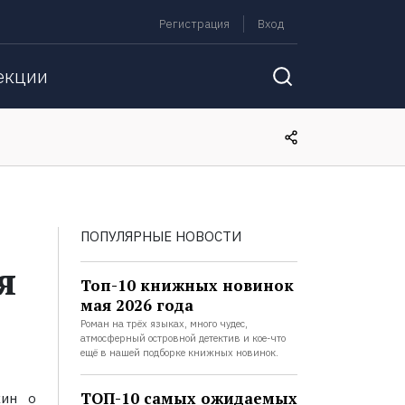
Регистрация
Вход
екции
ПОПУЛЯРНЫЕ НОВОСТИ
я
Топ-10 книжных новинок
мая 2026 года
Роман на трёх языках, много чудес,
атмосферный островной детектив и кое-что
ещё в нашей подборке книжных новинок.
ТОП-10 самых ожидаемых
кин о