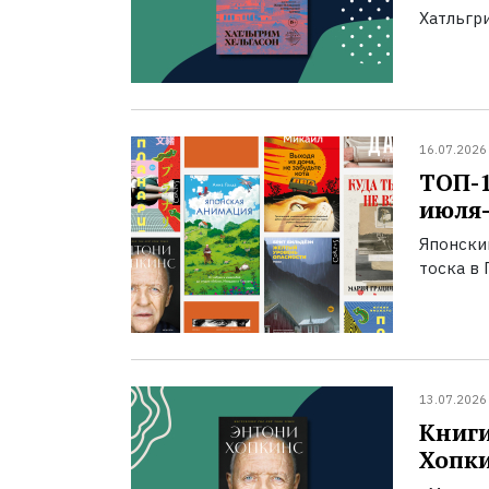
Хатльгри
16.07.2026
ТОП-
июля-
Японски
тоска в 
13.07.2026
Книги
Хопк