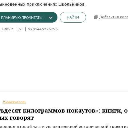
ыкновенных приключениях школьников.
Добавить в кол
НАЙТИ
ПЛАНИРУЮ ПРОЧИТАТЬ
1989 г.
6+
9785446726295
Новинки книг
ьдесят килограммов нокаутов»: книги, о
ых говорят
еревод второй части увлекательной исторической трилоги