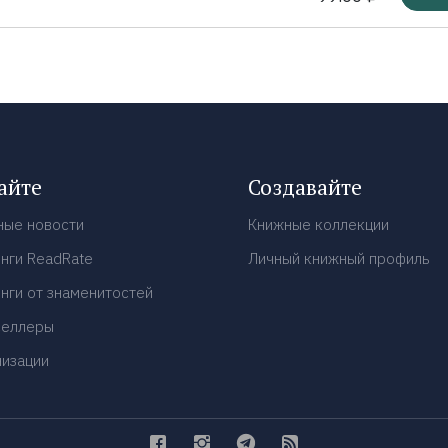
айте
Создавайте
ные новости
Книжные коллекции
нги ReadRate
Личный книжный профиль
нги от знаменитостей
селлеры
низации