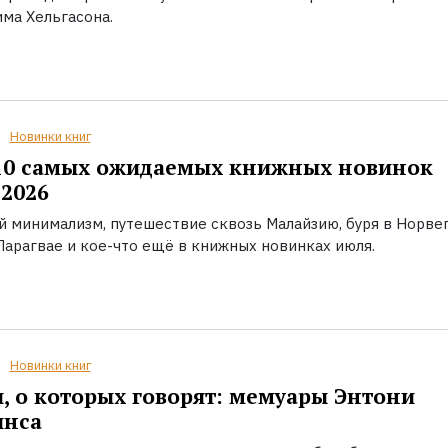
ма Хельгасона.
Новинки книг
10 самых ожидаемых книжных новинок
2026
й минимализм, путешествие сквозь Малайзию, буря в Норвег
Парагвае и кое-что ещё в книжных новинках июля.
Новинки книг
, о которых говорят: мемуары Энтони
инса