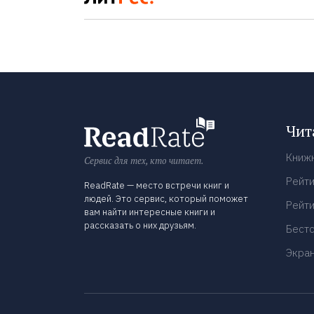
Чит
Книж
Сервис для тех, кто читает.
Рейти
ReadRate — место встречи книг и
людей. Это сервис, который поможет
Рейти
вам найти интересные книги и
рассказать о них друзьям.
Бест
Экра