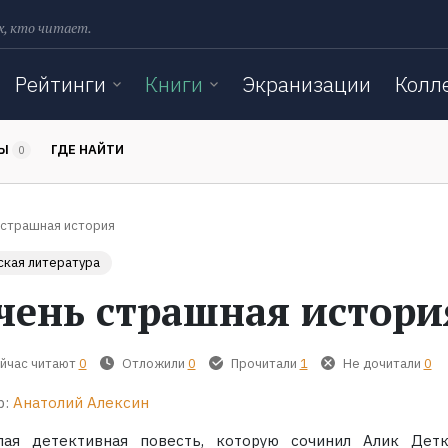
х, кто читает.
Рейтинги
Книги
Экранизации
Колл
ТЫ
ГДЕ НАЙТИ
0
 страшная история
кая литература
чень страшная истори
йчас читают
0
Отложили
0
Прочитали
1
Не дочитали
0
р:
Анатолий Алексин
лая детективная повесть, которую сочинил Алик Дет