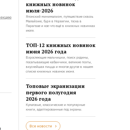
книжных новинок
июля-2026
Японский минимализм, путешествие сквозь
лекцию
Малайзию, буря в Норвегии, тоска в
Парагвае и кое-что ещё в книжных новинках
июля.
ТОП-12 книжных новинок
июня 2026 года
Взрослеющие мальчишки, поиск родины,
посапывающие кабанчики, великие поэты,
вкуснейшая пицца и многое другое в нашем
списке книжных новинок июня.
Топовые экранизации
первого полугодия
2026 года
Культовые, классические и популярные
книги, адаптированные под экраны.
Все новости
и