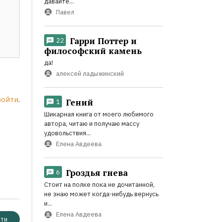
давайте...
Павел
Гарри Поттер и
22
философский камень
да!
алексей ладыжинский
войти
.
Гений
1
Шикарная книга от моего любимого
автора, читаю и получаю массу
удовольствия...
Елена Авдеева
Гроздья гнева
6
Стоит на полке пока не дочитанной,
не знаю может когда-нибудь вернусь
и...
Елена Авдеева
ти