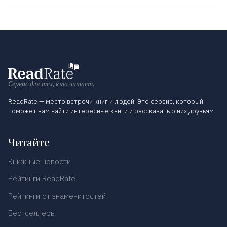
Сервис для тех, кто читает.
ReadRate — место встречи книг и людей. Это сервис, который
поможет вам найти интересные книги и рассказать о них друзьям.
Читайте
Книжные новости
Рейтинги ReadRate
Рейтинги от знаменитостей
Бестселлеры