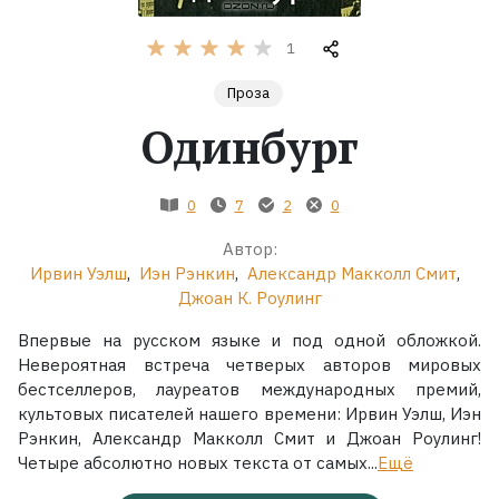
Жанры
1
Проза
Серии
Одинбург
Экранизации
0
7
2
0
Коллекции
Автор:
Ирвин Уэлш
,
Иэн Рэнкин
,
Александр Макколл Смит
,
Джоан К. Роулинг
Впервые на русском языке и под одной обложкой.
Невероятная встреча четверых авторов мировых
бестселлеров, лауреатов международных премий,
культовых писателей нашего времени: Ирвин Уэлш, Иэн
Рэнкин, Александр Макколл Смит и Джоан Роулинг!
Четыре абсолютно новых текста от самых...
Ещё