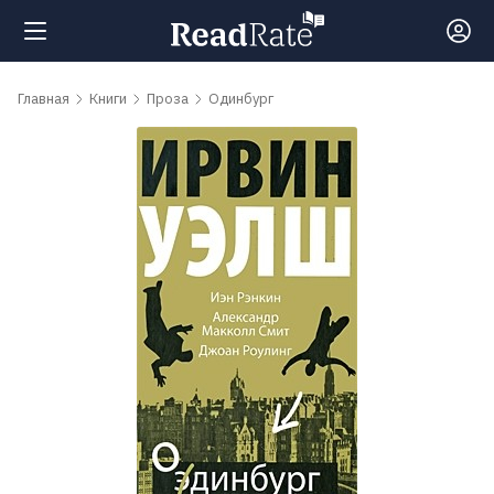
Поиск
Главная
Книги
Проза
Одинбург
Новости
Рейтинги
Книги
Самые
обсуждаемые
книги
Авторы