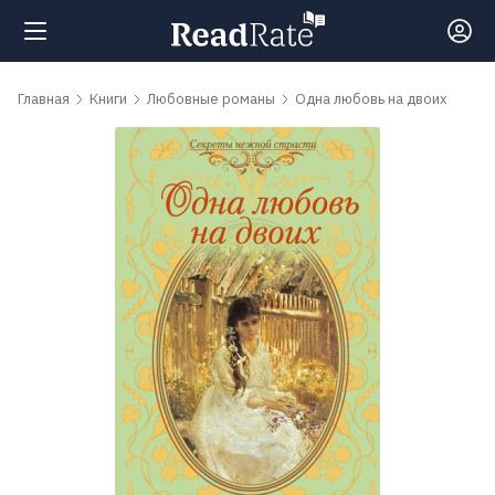
Поиск
Главная
Книги
Любовные романы
Одна любовь на двоих
Новости
Рейтинги
Книги
Самые
обсуждаемые
книги
Авторы