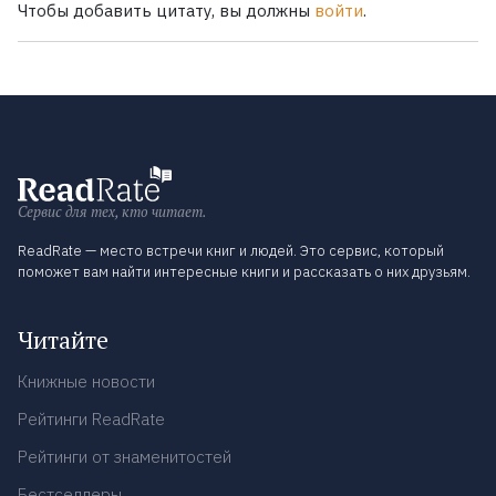
Чтобы добавить цитату, вы должны
войти
.
Сервис для тех, кто читает.
ReadRate — место встречи книг и людей. Это сервис, который
поможет вам найти интересные книги и рассказать о них друзьям.
Читайте
Книжные новости
Рейтинги ReadRate
Рейтинги от знаменитостей
Бестселлеры