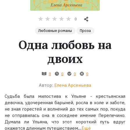
Жанры
0
Серии
Любовные романы
Проза
Одна любовь на
Экранизации
двоих
Коллекции
0
0
0
0
Автор:
Елена Арсеньева
Судьба была милостива к Ульяне - крестьянская
девочка, удочеренная барыней, росла в холе и заботе,
не зная горестей и волнений до тех самых пор, покуда
не отправилась она в соседнее имение Перепечино.
Думала ли Ульяна, что этот короткий путь вдруг
окажется длинным путешествием,...
Ещё