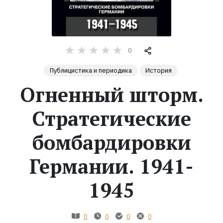
Жанры
Серии
0
Публицистика и периодика
История
Экранизации
Огненный шторм.
Коллекции
Стратегические
бомбардировки
Германии. 1941-
1945
0
0
0
0