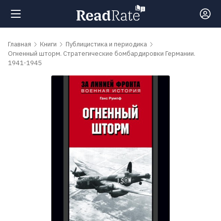
Поиск
Главная
Книги
Публицистика и периодика
Огненный шторм. Стратегические бомбардировки Германии.
1941-1945
Новости
Рейтинги
Книги
Самые
обсуждаемые
книги
Авторы