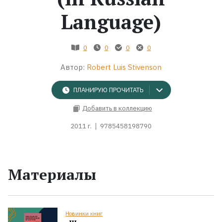
Language)
Жанры
Серии
0
0
0
0
Автор:
Robert Luis Stivenson
Экранизации
ПЛАНИРУЮ ПРОЧИТАТЬ
Коллекции
Добавить в коллекцию
2011 г.
9785458198790
Материалы
Новинки книг