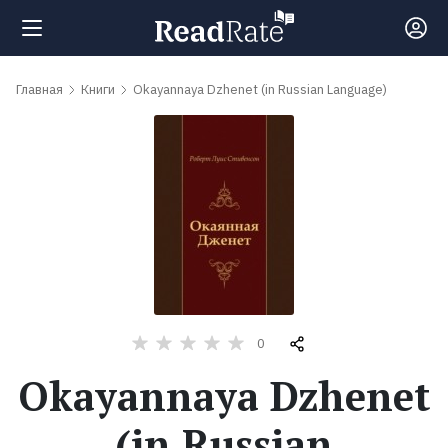
Поиск
Главная
Книги
Okayannaya Dzhenet (in Russian Language)
Новости
Рейтинги
Книги
Самые
0
обсуждаемые
Okayannaya Dzhenet
книги
(in Russian
Авторы