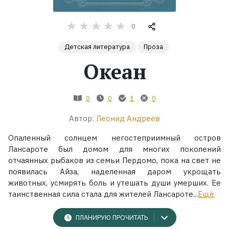
Жанры
0
Детская литература
Проза
Серии
Океан
Экранизации
0
0
1
0
Коллекции
Автор:
Леонид Андреев
Опаленный солнцем негостеприимный остров
Лансароте был домом для многих поколений
отчаянных рыбаков из семьи Пердомо, пока на свет не
появилась Айза, наделенная даром укрощать
животных, усмирять боль и утешать души умерших. Ее
таинственная сила стала для жителей Лансароте...
Ещё
ПЛАНИРУЮ ПРОЧИТАТЬ