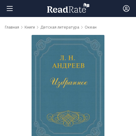
Поиск
Главная
Книги
Детская литература
Океан
Новости
Рейтинги
Книги
Самые
обсуждаемые
книги
Авторы