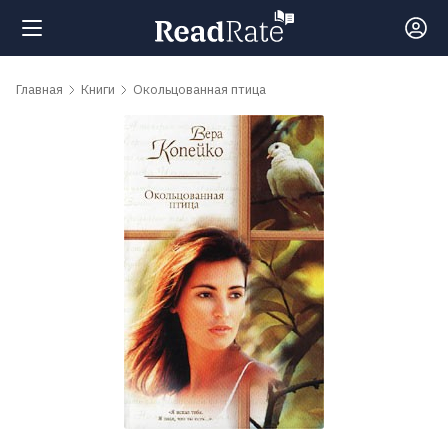
Поиск
Главная
Книги
Окольцованная птица
Новости
Рейтинги
Книги
Самые
обсуждаемые
книги
Авторы