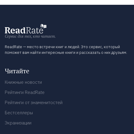
Сервис для тех, кто читает.
ReadRate — место встречи книг и людей. Это сервис, который
поможет вам найти интересные книги и рассказать о них друзьям.
Читайте
Книжные новости
Рейтинги ReadRate
Рейтинги от знаменитостей
Бестселлеры
Экранизации