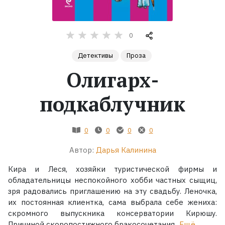
Жанры
0
Серии
Детективы
Проза
Олигарх-
Экранизации
подкаблучник
Коллекции
0
0
0
0
Автор:
Дарья Калинина
Кира и Леся, хозяйки туристической фирмы и
обладательницы неспокойного хобби частных сыщиц,
зря радовались приглашению на эту свадьбу. Леночка,
их постоянная клиентка, сама выбрала себе жениха:
скромного выпускника консерватории Кирюшу.
Причиной скоропостижного бракосочетания...
Ещё