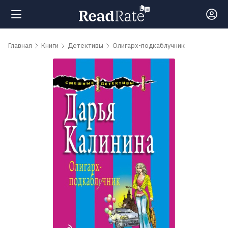
Поиск
Главная
Книги
Детективы
Олигарх-подкаблучник
Новости
Рейтинги
Книги
Самые
обсуждаемые
книги
Авторы