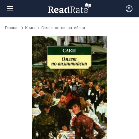
Поиск
Главная
Книги
Омлет по-византийски
Новости
Рейтинги
Книги
Самые
обсуждаемые
книги
Авторы