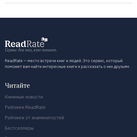
Сервис для тех, кто читает.
ReadRate — место встречи книг и людей. Это сервис, который
поможет вам найти интересные книги и рассказать о них друзьям.
Читайте
Книжные новости
Рейтинги ReadRate
Рейтинги от знаменитостей
Бестселлеры