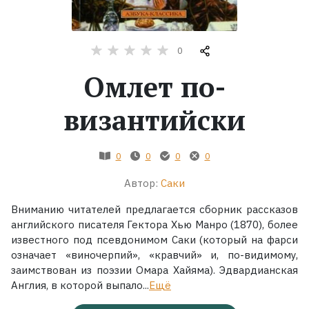
Жанры
0
Серии
Омлет по-
Экранизации
византийски
Коллекции
0
0
0
0
Автор:
Саки
Вниманию читателей предлагается сборник рассказов
английского писателя Гектора Хью Манро (1870), более
известного под псевдонимом Саки (который на фарси
означает «виночерпий», «кравчий» и, по-видимому,
заимствован из поэзии Омара Хайяма). Эдвардианская
Англия, в которой выпало...
Ещё