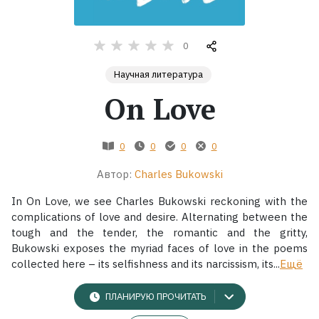
Жанры
0
Серии
Научная литература
On Love
Экранизации
0
0
0
0
Коллекции
Автор:
Charles Bukowski
In On Love, we see Charles Bukowski reckoning with the
complications of love and desire. Alternating between the
tough and the tender, the romantic and the gritty,
Bukowski exposes the myriad faces of love in the poems
collected here – its selfishness and its narcissism, its...
Ещё
ПЛАНИРУЮ ПРОЧИТАТЬ