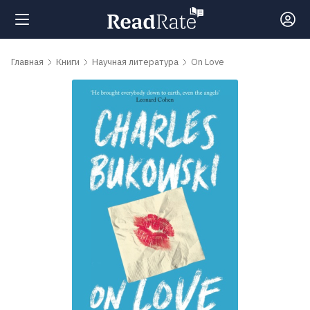
Поиск
Главная
Книги
Научная литература
On Love
Новости
Рейтинги
Книги
Самые
обсуждаемые
книги
Авторы