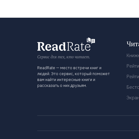
Чит
Книж
Сервис для тех, кто читает.
Рейти
ReadRate — место встречи книг и
людей. Это сервис, который поможет
Рейти
вам найти интересные книги и
рассказать о них друзьям.
Бест
Экра