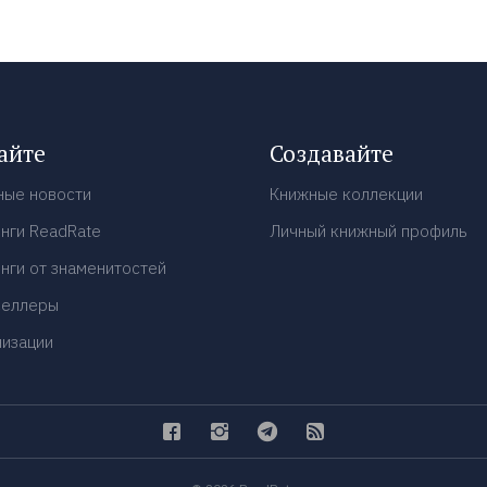
айте
Создавайте
ные новости
Книжные коллекции
нги ReadRate
Личный книжный профиль
нги от знаменитостей
селлеры
низации