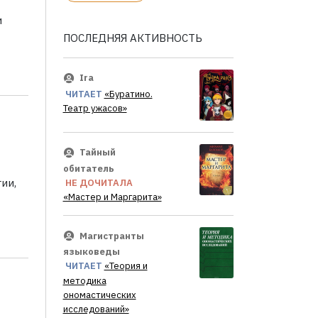
и
ПОСЛЕДНЯЯ АКТИВНОСТЬ
Ira
ЧИТАЕТ
«Буратино.
Театр ужасов»
Тайный
обитатель
ии,
НЕ ДОЧИТАЛА
«Мастер и Маргарита»
Магистранты
языковеды
ЧИТАЕТ
«Теория и
методика
ономастических
исследований»