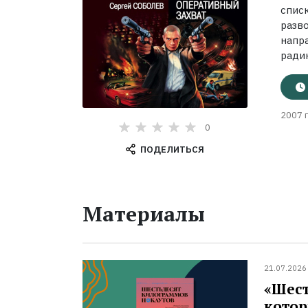
спис
разв
нап
радик
2007 г
0
ПОДЕЛИТЬСЯ
Материалы
21.07.2026
«Шест
котор