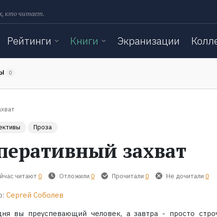
х, кто читает.
Рейтинги
Книги
Экранизации
Колл
ТЫ
0
ахват
ективы
Проза
перативный захват
йчас читают
0
Отложили
0
Прочитали
0
Не дочитали
0
р:
Сергей Соболев
дня вы преуспевающий человек, а завтра - просто стро