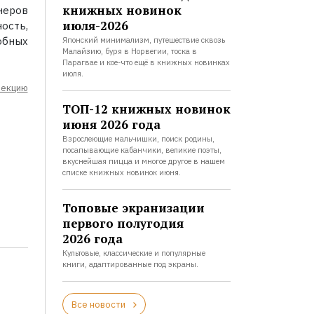
книжных новинок
неров
июля-2026
сть,
бных
Японский минимализм, путешествие сквозь
Малайзию, буря в Норвегии, тоска в
Парагвае и кое-что ещё в книжных новинках
июля.
лекцию
ТОП-12 книжных новинок
июня 2026 года
Взрослеющие мальчишки, поиск родины,
посапывающие кабанчики, великие поэты,
вкуснейшая пицца и многое другое в нашем
списке книжных новинок июня.
Топовые экранизации
первого полугодия
2026 года
Культовые, классические и популярные
книги, адаптированные под экраны.
Все новости