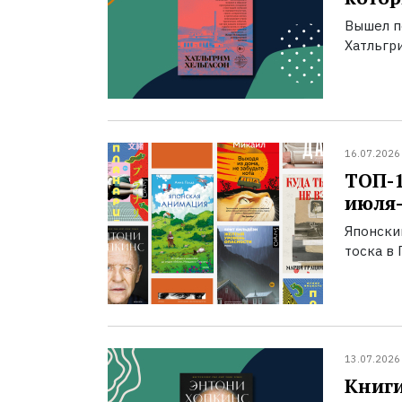
Вышел п
Хатльгри
16.07.2026
ТОП-
июля-
Японски
тоска в 
13.07.2026
Книги