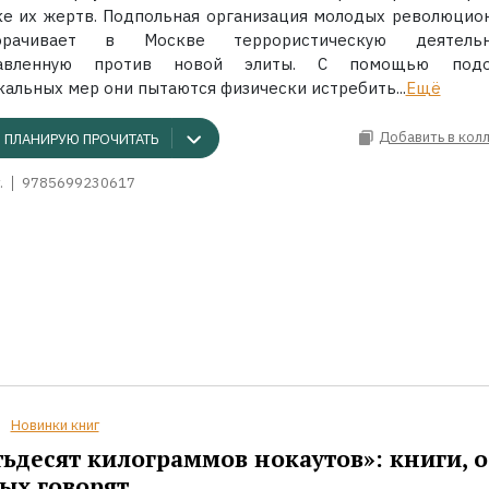
ке их жертв. Подпольная организация молодых революцио
орачивает в Москве террористическую деятельно
равленную против новой элиты. С помощью подо
альных мер они пытаются физически истребить...
Ещё
Добавить в кол
ПЛАНИРУЮ ПРОЧИТАТЬ
.
9785699230617
Новинки книг
ьдесят килограммов нокаутов»: книги, о
ых говорят