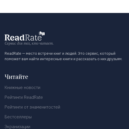
Сервис для тех, кто читает.
ReadRate — место встречи книг и людей. Это сервис, который
поможет вам найти интересные книги и рассказать о них друзьям.
Читайте
Книжные новости
Рейтинги ReadRate
Рейтинги от знаменитостей
Бестселлеры
Экранизации