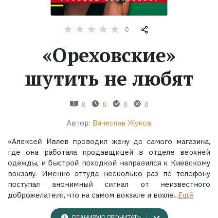
Жанры
0
Серии
«Ореховские»
шутить не любят
Экранизации
Коллекции
0
0
0
0
Автор:
Вячеслав Жуков
«Алексей Ивлев проводил жену до самого магазина,
где она работала продавщицей в отделе верхней
одежды, и быстрой походкой направился к Киевскому
вокзалу. Именно оттуда несколько раз по телефону
поступал анонимный сигнал от неизвестного
доброжелателя, что на самом вокзале и возле...
Ещё
ПЛАНИРУЮ ПРОЧИТАТЬ