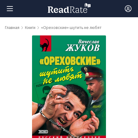
Поиск
Главная
Книги
«Ореховские» шутить не любят
Новости
Рейтинги
Книги
Самые
обсуждаемые
книги
Авторы