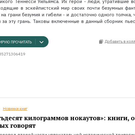
икого Теннесси Уильямса. Их герои - люди, утратившие в
ходящие в эскейпистский мир своих почти безумных фант
на грани безумия и гибели - и достаточно одного толчка, 
 за эту грань. Таковы включенные в данный сборник пьесы,
Добавить в кол
ИРУЮ ПРОЧИТАТЬ
85271306419
Новинки книг
ьдесят килограммов нокаутов»: книги, о
ых говорят
еревод второй части увлекательной исторической трилоги