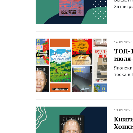
Хатльгри
16.07.2026
ТОП-
июля-
Японски
тоска в 
13.07.2026
Книги
Хопк