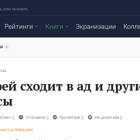
х, кто читает.
Рейтинги
Книги
Экранизации
Колл
ТЫ
0
есы
ей сходит в ад и друг
сы
читают
0
Отложили
0
Прочитали
0
Не дочитали
0
несси Уильямс