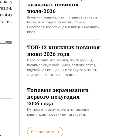
олю к
книжных новинок
азий.
июля-2026
чтобы
Японский минимализм, путешествие сквозь
 в...
Малайзию, буря в Норвегии, тоска в
Парагвае и кое-что ещё в книжных новинках
июля.
лекцию
ТОП-12 книжных новинок
июня 2026 года
Взрослеющие мальчишки, поиск родины,
посапывающие кабанчики, великие поэты,
вкуснейшая пицца и многое другое в нашем
списке книжных новинок июня.
Топовые экранизации
первого полугодия
2026 года
Культовые, классические и популярные
книги, адаптированные под экраны.
Все новости
и