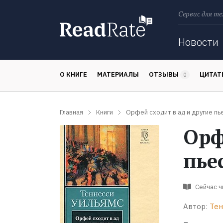
Сервис для те
Поиск
Новости
О КНИГЕ
МАТЕРИАЛЫ
ОТЗЫВЫ
ЦИТА
0
Главная
Книги
Орфей сходит в ад и другие пь
Орф
пье
Сейчас 
Автор:
Тен