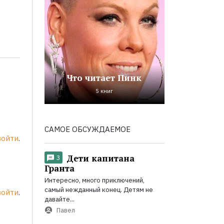
Что читает Пинк
5 книг
САМОЕ ОБСУЖДАЕМОЕ
войти
.
Дети капитана
3
Гранта
Интересно, много приключений,
самый нежданный конец. Детям не
войти
.
давайте...
Павел