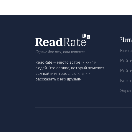
Чит
Книж
Сервис для тех, кто читает.
Рейти
ReadRate — место встречи книг и
людей. Это сервис, который поможет
Рейти
вам найти интересные книги и
рассказать о них друзьям.
Бест
Экра