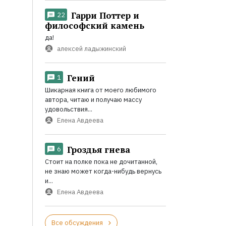
Гарри Поттер и
22
философский камень
да!
алексей ладыжинский
Гений
1
Шикарная книга от моего любимого
автора, читаю и получаю массу
удовольствия...
Елена Авдеева
Гроздья гнева
6
Стоит на полке пока не дочитанной,
не знаю может когда-нибудь вернусь
и...
Елена Авдеева
Все обсуждения