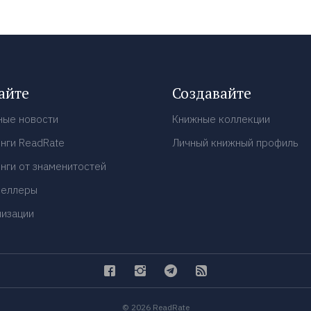
айте
Создавайте
ные новости
Книжные коллекции
нги ReadRate
Личный книжный профиль
нги от знаменитостей
селлеры
низации
© 2026 ReadRate