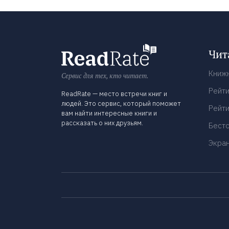
Чит
Книж
Сервис для тех, кто читает.
Рейти
ReadRate — место встречи книг и
людей. Это сервис, который поможет
Рейти
вам найти интересные книги и
рассказать о них друзьям.
Бест
Экра