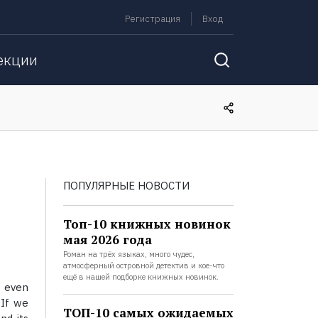
Регистрация
Вход
екции
ПОПУЛЯРНЫЕ НОВОСТИ
Топ-10 книжных новинок
мая 2026 года
Роман на трёх языках, много чудес,
атмосферный островной детектив и кое-что
ещё в нашей подборке книжных новинок.
r even
 If we
ТОП-10 самых ожидаемых