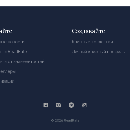
айте
Создавайте
ные новости
Книжные коллекции
нги ReadRate
Личный книжный профиль
нги от знаменитостей
селлеры
низации
© 2026 ReadRate