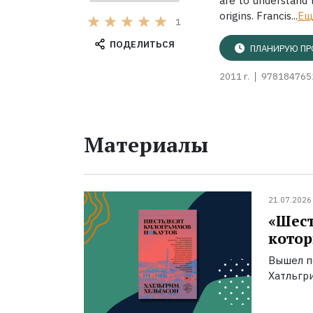
are to understand 
origins. Francis...
Ещ
1
ПОДЕЛИТЬСЯ
ПЛАНИРУЮ ПР
2011 г.
978184765
Материалы
21.07.2026
«Шест
котор
Вышел п
Хатльгри