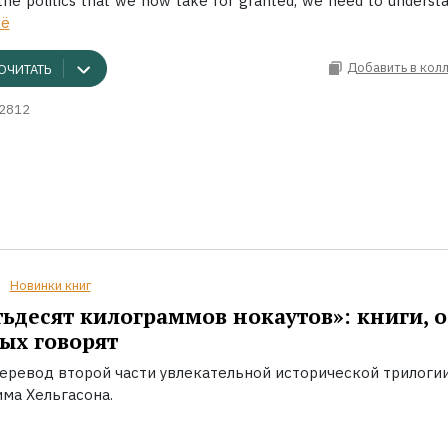
the politics that we now take for granted, we need to understa
ё
Добавить в кол
ОЧИТАТЬ
2812
Новинки книг
ьдесят килограммов нокаутов»: книги, о
ых говорят
еревод второй части увлекательной исторической трилоги
ма Хельгасона.