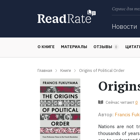
Сервис для те
Поиск
Новости
О КНИГЕ
МАТЕРИАЛЫ
ОТЗЫВЫ
ЦИТА
0
Главная
Книги
Origins of Political Order
Origins
Сейчас читают
0
Автор:
Francis Fu
Nations are not t
thousands of years