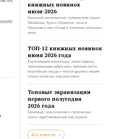
nd its
книжных новинок
июля-2026
Японский минимализм, путешествие сквозь
лекцию
Малайзию, буря в Норвегии, тоска в
Парагвае и кое-что ещё в книжных новинках
июля.
ТОП-12 книжных новинок
июня 2026 года
Взрослеющие мальчишки, поиск родины,
посапывающие кабанчики, великие поэты,
вкуснейшая пицца и многое другое в нашем
списке книжных новинок июня.
Топовые экранизации
первого полугодия
2026 года
Культовые, классические и популярные
и
книги, адаптированные под экраны.
Все новости