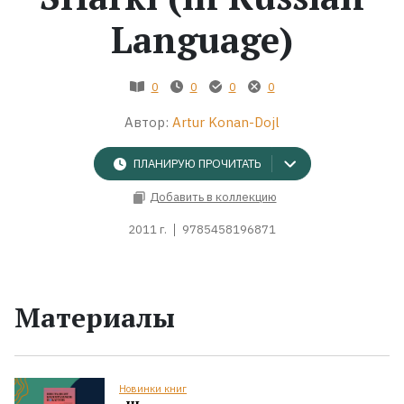
Language)
Жанры
Серии
0
0
0
0
Автор:
Artur Konan-Dojl
Экранизации
ПЛАНИРУЮ ПРОЧИТАТЬ
Коллекции
Добавить в коллекцию
2011 г.
9785458196871
Материалы
Новинки книг