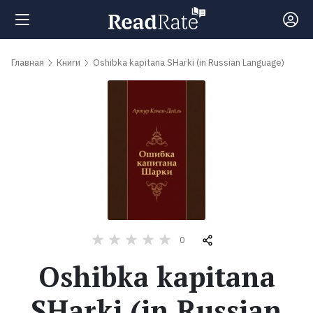
Поиск
Главная
Книги
Oshibka kapitana SHarki (in Russian Language)
Новости
Рейтинги
Книги
Самые
0
обсуждаемые
Oshibka kapitana
книги
SHarki (in Russian
Авторы