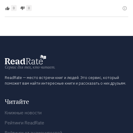
0
0
Сервис для тех, кто читает.
ReadRate — место встречи книг и людей. Это сервис, который
поможет вам найти интересные книги и рассказать о них друзьям.
Читайте
Книжные новости
Рейтинги ReadRate
Рейтинги от знаменитостей