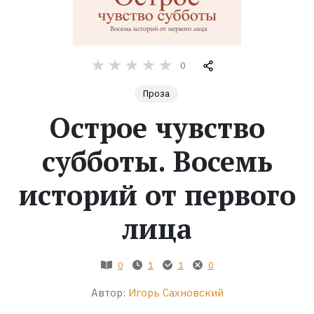
Жанры
Серии
0
Проза
Экранизации
Острое чувство
Коллекции
субботы. Восемь
историй от первого
лица
0
1
1
0
Автор:
Игорь Сахновский