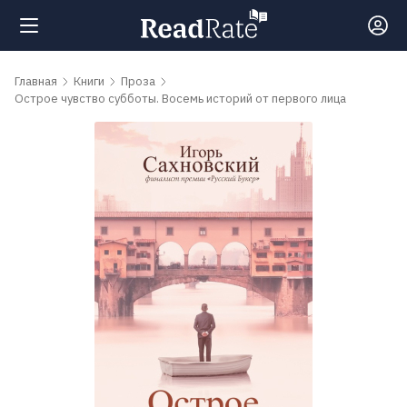
Поиск
Главная
Книги
Проза
Острое чувство субботы. Восемь историй от первого лица
Новости
Рейтинги
Книги
Самые
обсуждаемые
книги
Авторы