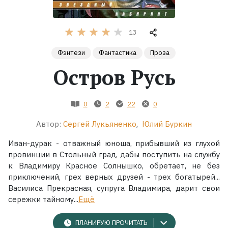
Жанры
13
Серии
Фэнтези
Фантастика
Проза
Остров Русь
Экранизации
0
2
22
0
Коллекции
Автор:
Сергей Лукьяненко
,
Юлий Буркин
Иван-дурак - отважный юноша, прибывший из глухой
провинции в Стольный град, дабы поступить на службу
к Владимиру Красное Солнышко, обретает, не без
приключений, грех верных друзей - трех богатырей...
Василиса Прекрасная, супруга Владимира, дарит свои
сережки тайному...
Ещё
ПЛАНИРУЮ ПРОЧИТАТЬ