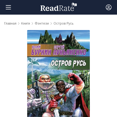
Поиск
Главная
Книги
Фэнтези
Остров Русь
Новости
Рейтинги
Книги
Самые
обсуждаемые
книги
Авторы