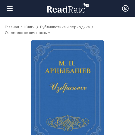
Поиск
Главная
Книги
Публицистика и периодика
От «малого» ничтожным
Новости
Рейтинги
Книги
Самые
обсуждаемые
книги
Авторы