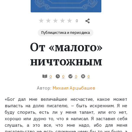
Жанры
0
Серии
Публицистика и периодика
От «малого»
Экранизации
ничтожным
Коллекции
0
0
0
0
Автор:
Михаил Арцыбашев
«Бог дал мне величайшее несчастие, какое может
выпасть на долю писателю, – быть искренним. Я не
буду спорить, есть ли у меня талант, или его нет,
хорошо или дурно то, что я написал. Я заставил себя
слушать, а это все, что мне надо, ибо для меня
писательство не есть служение чему бы то ни было, а